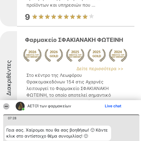
προϊόντων και υπηρεσιών που ...
9
Φαρμακείο ΣΦΑΚΙΑΝΑΚΗ ΦΩΤΕΙΝΗ
Διακριθέντες
Δείτε περισσότερα >>
Στο κέντρο της Λεωφόρου
Θρακομακεδόνων 154 στις Αχαρνές
λειτουργεί το Φαρμακείο ΣΦΑΚΙΑΝΑΚΗ
ΦΩΤΕΙΝΗ, το οποίο αποτελεί σημαντικό
σημείο αναφοράς για την υγεία και την
ΑΕΤΟΊ των φαρμακείων
Live chat
φροντίδα της τοπικής κοινωνίας. Το
φαρμακείο ξεχωρίζει για τη βαθιά γνώση
07:28
...
Γεια σας. Χαίρομαι που θα σας βοηθήσω! 🙂 Κάντε
9.4
κλικ στο αντίστοιχο θέμα συνομιλίας! 🙂