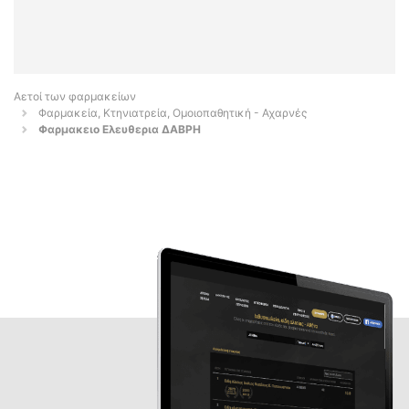
Αετοί των φαρμακείων
Φαρμακεία, Κτηνιατρεία, Ομοιοπαθητική - Αχαρνές
Φαρμακειο Ελευθερια ΔΑΒΡΗ