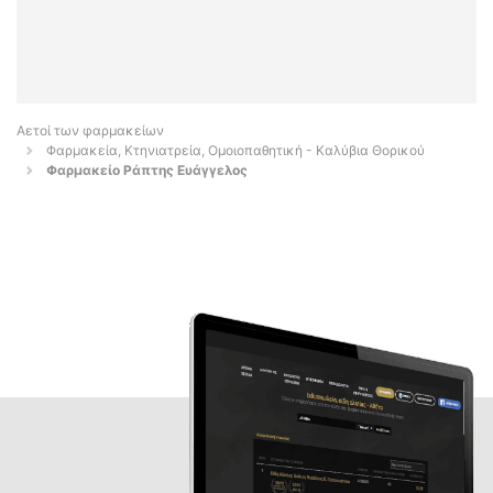
Αετοί των φαρμακείων
Φαρμακεία, Κτηνιατρεία, Ομοιοπαθητική - Καλύβια Θορικού
Φαρμακείο Ράπτης Ευάγγελος