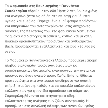
Το
Φαρμακείο στη Βουλιαγμένη - Γιαννάτου-
Σακελλαρίου
εδρεύει στην οδό Ήρας 2 στη Βουλιαγμένη
και αναγνωρίζεται ως αξιόπιστη επιλογή για θέματα
υγείας και ευεξίας. Παρέχει ένα ευρύ φάσμα προϊόντων
και υπηρεσιών που ανταποκρίνονται στις σύγχρονες
ανάγκες της πελατείας του. Στο φαρμακείο διατίθενται
φάρμακα για διάφορες θεραπείες, καθώς και μεγάλη
ποικιλία ομοιοπαθητικών προϊόντων και ανθοϊαμάτων
Bach, προσφέροντας εναλλακτικές και φυσικές λύσεις
υγείας.
Το Φαρμακείο Γιαννάτου-Σακελλαρίου προσφέρει ακόμη
πλήθος βιολογικών προϊόντων, βιταμινών και
συμπληρωμάτων διατροφής, ενισχύοντας την υγεία και
προάγοντας έναν υγιεινό τρόπο ζωής. Επίσης, δίδεται
προτεραιότητα στα ανατομικά υποδήματα για σωστή
στήριξη και άνεση, καθώς και σε ποικιλία επιλεγμένων
καλλυντικών για φροντίδα προσώπου και σώματος.
Συμπεριλαμβάνονται και κτηνιατρικά είδη,
καλύπτοντας τις ανάγκες των ζώων συντροφιάς. Η
προσήλωση στη συνολική κάλυψη των αναγκών υγείας