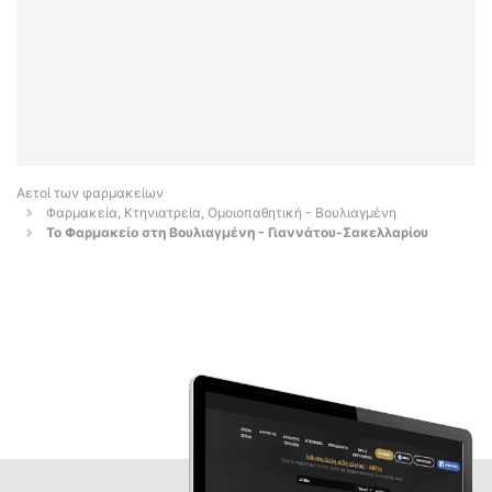
Αετοί των φαρμακείων
Φαρμακεία, Κτηνιατρεία, Ομοιοπαθητική - Βουλιαγμένη
Το Φαρμακείο στη Βουλιαγμένη - Γιαννάτου-Σακελλαρίου