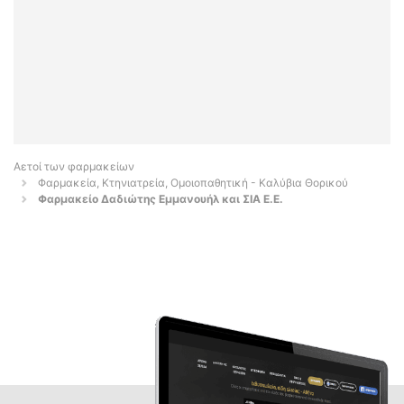
Αετοί των φαρμακείων
Φαρμακεία, Κτηνιατρεία, Ομοιοπαθητική - Καλύβια Θορικού
Φαρμακείο Δαδιώτης Εμμανουήλ και ΣΙΑ Ε.Ε.