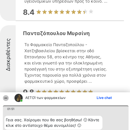
υγειονομικών υπηρεσιών προς το κοινό. ...
8.4
Πανταζόπουλου Μυρσίνη
Διακριθέντες
Το Φαρμακείο Πανταζοπούλου -
Χατζηβασιλείου βρίσκεται στην οδό
Επτανήσου 58, στο κέντρο της Αθήνας,
και είναι γνωστό για την ολοκληρωμένη
προσέγγισή του στην εξυπηρέτηση υγείας.
Έχοντας παρουσία για πολλά χρόνια στον
φαρμακευτικό χώρο, προσφέρει ...
9.8
ΑΕΤΟΊ των φαρμακείων
Live chat
Διακριθέντες
01:51
Φαρμακείο Νικήτας Παπαγεωργίου
"Nikitas Papageorgiou"
Γεια σας. Χαίρομαι που θα σας βοηθήσω! 🙂 Κάντε
κλικ στο αντίστοιχο θέμα συνομιλίας! 🙂