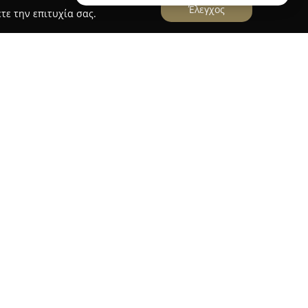
Έλεγχος
τε την επιτυχία σας.
ί ως σταθερός προορισμός για προϊόντα υγείας
ρίσκεται σε κεντρική τοποθεσία και παρέχει
ών και παραφαρμακευτικών ειδών, καλύπτοντας
ατισμό ποικίλες ανάγκες. Πέρα από τα βασικά
κά προϊόντα, το φαρμακείο διαθέτει εκτεταμένη
 γνωστές μάρκες, στοχεύοντας σε
ώπου και σώματος.
υ είναι η πλούσια γκάμα ανατομικών
υ προάγει την υγεία των ποδιών συνδυάζοντάς
ητική. Η φιλοσοφία της επιχείρησης