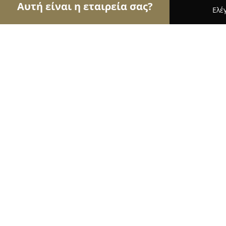
Αυτή είναι η εταιρεία σας?
Ελέ
Αετοί των φαρμακείων
Φαρμακεία, Κτηνιατρεία
Corner Pharmacy
9.4
(157)
Νέα Μάκρη, Λεωφόρος Διονύσου 1 & Λεωφόρος 
Εμφάνιση αριθμού τηλεφώνου