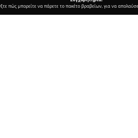
γξτε πώς μπορείτε να πάρετε το πακέτο βραβείων, για να απολαύσε
, Ομοιοπαθητική - Νέα Μάκρη
Corner Pharmacy
Σχετικά με την εταιρεία:
Το
Corner Pharmacy
λειτουργε
και ομορφιάς στη Νέα Μάκρη. Β
μεγάλη ποικιλία φαρμακευτικ
με υπευθυνότητα και επαγγελμ
Δείτε περισσότερα >>
φαρμακευτικά και ομοιοπαθητι
συλλογή δερμοκαλλυντικών από
ολοκληρωμένη φροντίδα προσ
Μαραθώνος
Μία από τις ιδιαιτερότητές το
υποδημάτων και αξεσουάρ, πο
τη με άνεση και μοντέρνα αισθ