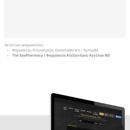
Αετοί των φαρμακείων
Φαρμακεία, Κτηνιατρεία, Ομοιοπαθητική - Αρτέμιδα
The SeaPharmacy / Φαρμακείο Αλέξανδρος Αγγέλου ΙΚΕ