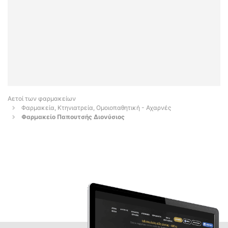
Αετοί των φαρμακείων
Φαρμακεία, Κτηνιατρεία, Ομοιοπαθητική - Αχαρνές
Φαρμακείο Παπουτσής Διονύσιος