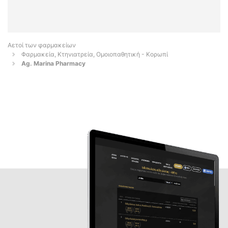
Αετοί των φαρμακείων
Φαρμακεία, Κτηνιατρεία, Ομοιοπαθητική - Κορωπί
Ag. Marina Pharmacy