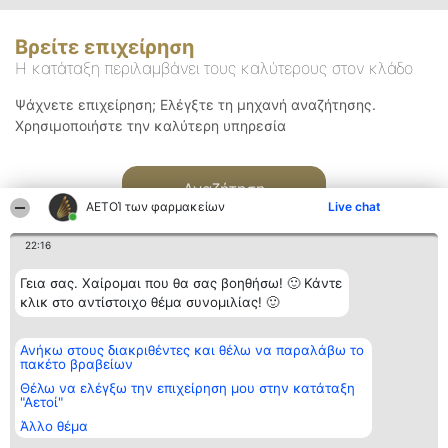
Βρείτε επιχείρηση
Η κατάταξη περιλαμβάνει τους καλύτερους στον κλάδο
Ψάχνετε επιχείρηση; Ελέγξτε τη μηχανή αναζήτησης.
Χρησιμοποιήστε την καλύτερη υπηρεσία
Αναζήτηση
ΑΕΤΟΊ των φαρμακείων
Live chat
22:16
Γεια σας. Χαίρομαι που θα σας βοηθήσω! 🙂 Κάντε
κλικ στο αντίστοιχο θέμα συνομιλίας! 🙂
Διοργανωτής της
Κατάταξη
Επικοινωνία
Ανήκω στους διακριθέντες και θέλω να παραλάβω το
κατάταξης
Διακριθέντες
Επικοινωνία
πακέτο βραβείων
BEAUTIFUL COMPANY
Λίστα όλων
Μονοπρόσωπη ΙΚΕ
των
Θέλω να ελέγξω την επιχείρηση μου στην κατάταξη
ΤΗΛ. ΕΠΙΚΟΙΝΩΝΙΑΣ:
διακριθέντων
"Αετοί"
2104128019
Μεθοδολογία
Άλλο θέμα
email:
Όροι &
aetoi@beautifulcompany.co
προϋποθέσεις