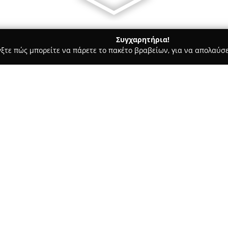
Συγχαρητήρια!
γξτε πώς μπορείτε να πάρετε το πακέτο βραβείων, για να απολαύσε
, Ομοιοπαθητική - Ανθούσα
ΦΑΡΜΑΚΕΙΟ Λούμου Γεωργία
Σχετικά με την εταιρεία:
Το
Φαρμακείο Λούμου Γεωργ
Γέρακα και έχει καταξιωθεί ως
την ευεξία της τοπικής κοινων
επαγγελματική, άμεση και ταυ
Δείτε περισσότερα >>
επισκέπτες του.
Το προσωπικό του φαρμακείου 
και τη διαθεσιμότητα στην πα