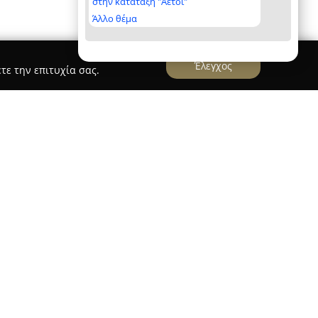
στην κατάταξη "Αετοί"
Άλλο θέμα
Έλεγχος
τε την επιτυχία σας.
ία
βρίσκεται στην οδό Αρκαδίας 26-28 στον
 ένας αξιόπιστος συντελεστής για την υγεία και
ίας. Η λειτουργία του βασίζεται σε
τόχρονα προσιτή εξυπηρέτηση προς τους
ξεχωρίζει για την επιστημονική του κατάρτιση
ροχή αναλυτικών και ειλικρινών οδηγιών,