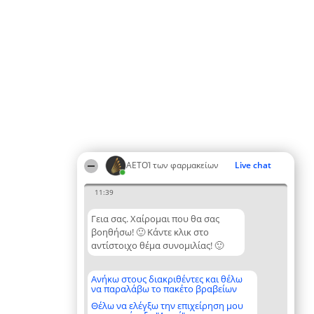
ΑΕΤΟΊ των φαρμακείων
Live chat
11:39
Γεια σας. Χαίρομαι που θα σας
βοηθήσω! 🙂 Κάντε κλικ στο
αντίστοιχο θέμα συνομιλίας! 🙂
Ανήκω στους διακριθέντες και θέλω
να παραλάβω το πακέτο βραβείων
Θέλω να ελέγξω την επιχείρηση μου