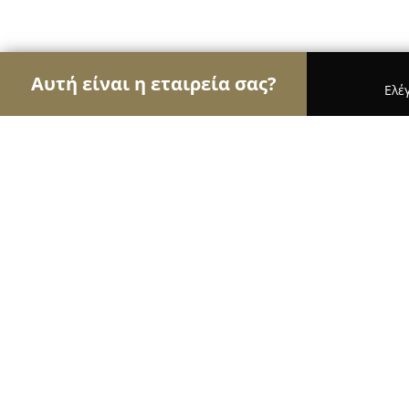
Αυτή είναι η εταιρεία σας?
Ελέ
Αετοί των φαρμακείων
Φαρμακεία, Κτηνιατρεία
ΦΑΡΜΑΚΕΙΟ Λούμου Γεωργία
8.6
(26)
Ανθούσα, Αρκαδίας 26-28, Βοιωτίας &