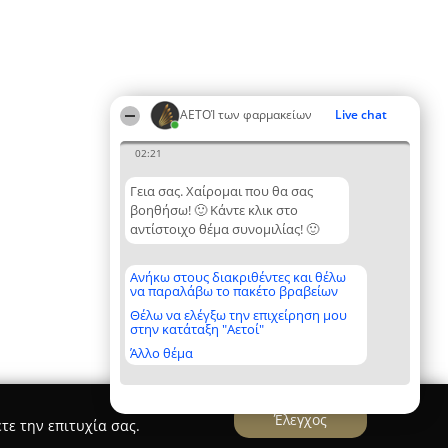
ΑΕΤΟΊ των φαρμακείων
Live chat
02:21
Γεια σας. Χαίρομαι που θα σας
βοηθήσω! 🙂 Κάντε κλικ στο
αντίστοιχο θέμα συνομιλίας! 🙂
Ανήκω στους διακριθέντες και θέλω
να παραλάβω το πακέτο βραβείων
Θέλω να ελέγξω την επιχείρηση μου
στην κατάταξη "Αετοί"
Άλλο θέμα
Έλεγχος
τε την επιτυχία σας.