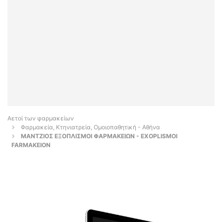
Αετοί των φαρμακείων
Φαρμακεία, Κτηνιατρεία, Ομοιοπαθητική - Αθήνα
ΜΑΝΤΖΙΟΣ ΕΞΟΠΛΙΣΜΟΙ ΦΑΡΜΑΚΕΙΩΝ - EXOPLISMOI
FARMAKEION