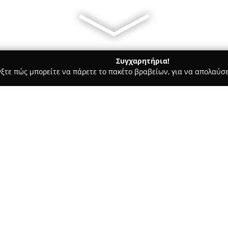
Συγχαρητήρια!
γξτε πώς μπορείτε να πάρετε το πακέτο βραβείων, για να απολαύσε
, Ομοιοπαθητική - Αθήνα
Cosmos Pharmacy
Σχετικά με την εταιρεία:
Το
Cosmos Pharmacy
έχει εδρ
στεγάζεται στη Λεωφόρο Βεΐκο
χώρο της υγείας, της ομορφιάς
έμπειρη ομάδα φαρμακοποιών 
Δείτε περισσότερα >>
ποιοτικών υπηρεσιών και εξα