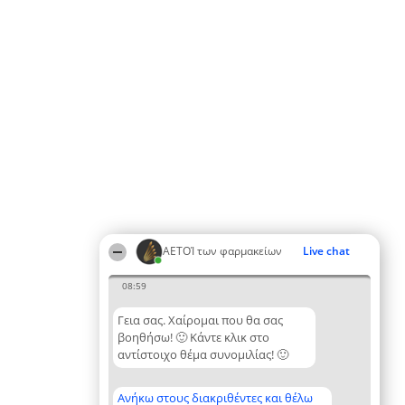
ΑΕΤΟΊ των φαρμακείων
Live chat
08:59
Γεια σας. Χαίρομαι που θα σας
βοηθήσω! 🙂 Κάντε κλικ στο
αντίστοιχο θέμα συνομιλίας! 🙂
Ανήκω στους διακριθέντες και θέλω