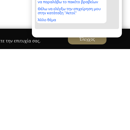
να παραλάβω το πακέτο βραβείων
Θέλω να ελέγξω την επιχείρηση μου
στην κατάταξη "Αετοί"
Άλλο θέμα
Έλεγχος
τε την επιτυχία σας.
αιωθεί στο Γαλάτσι από το 1995 και, από το 2016,
υ 55. Αποτελεί σύγχρονο σημείο αναφοράς στον
 και της ευεξίας, έχοντας στη διάθεσή του μία
και συμβούλων που εστιάζουν στην παροχή
τομικευμένων λύσεων.