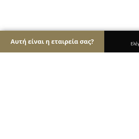
Αυτή είναι η εταιρεία σας?
Ελέ
Αετοί των φαρμακείων
Φαρμακεία, Κτηνιατρεία
Cosmos Pharmacy