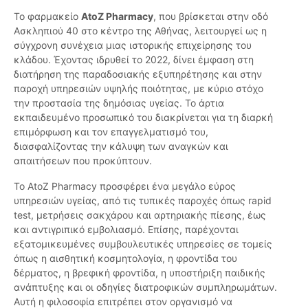
Το φαρμακείο
AtoZ Pharmacy
, που βρίσκεται στην οδό
Ασκληπιού 40 στο κέντρο της Αθήνας, λειτουργεί ως η
σύγχρονη συνέχεια μιας ιστορικής επιχείρησης του
κλάδου. Έχοντας ιδρυθεί το 2022, δίνει έμφαση στη
διατήρηση της παραδοσιακής εξυπηρέτησης και στην
παροχή υπηρεσιών υψηλής ποιότητας, με κύριο στόχο
την προστασία της δημόσιας υγείας. Το άρτια
εκπαιδευμένο προσωπικό του διακρίνεται για τη διαρκή
επιμόρφωση και τον επαγγελματισμό του,
διασφαλίζοντας την κάλυψη των αναγκών και
απαιτήσεων που προκύπτουν.
Το AtoZ Pharmacy προσφέρει ένα μεγάλο εύρος
υπηρεσιών υγείας, από τις τυπικές παροχές όπως rapid
test, μετρήσεις σακχάρου και αρτηριακής πίεσης, έως
και αντιγριπικό εμβολιασμό. Επίσης, παρέχονται
εξατομικευμένες συμβουλευτικές υπηρεσίες σε τομείς
όπως η αισθητική κοσμητολογία, η φροντίδα του
δέρματος, η βρεφική φροντίδα, η υποστήριξη παιδικής
ανάπτυξης και οι οδηγίες διατροφικών συμπληρωμάτων.
Αυτή η φιλοσοφία επιτρέπει στον οργανισμό να