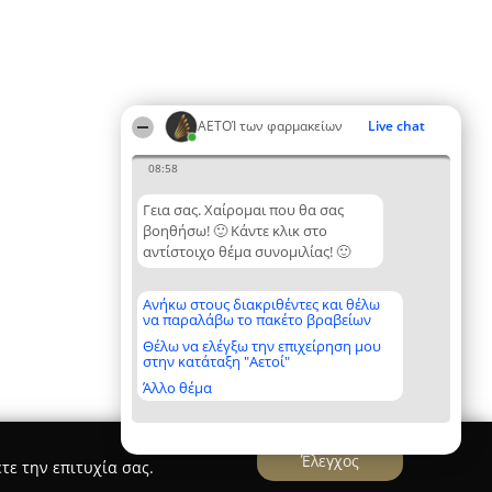
ΑΕΤΟΊ των φαρμακείων
Live chat
08:58
Γεια σας. Χαίρομαι που θα σας
βοηθήσω! 🙂 Κάντε κλικ στο
αντίστοιχο θέμα συνομιλίας! 🙂
Ανήκω στους διακριθέντες και θέλω
να παραλάβω το πακέτο βραβείων
Θέλω να ελέγξω την επιχείρηση μου
στην κατάταξη "Αετοί"
Άλλο θέμα
Έλεγχος
τε την επιτυχία σας.