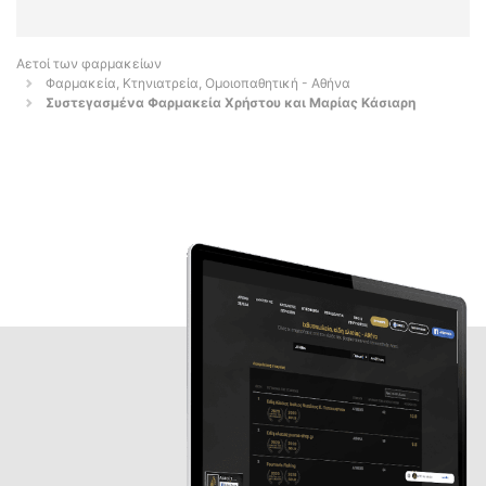
Αετοί των φαρμακείων
Φαρμακεία, Κτηνιατρεία, Ομοιοπαθητική - Αθήνα
Συστεγασμένα Φαρμακεία Χρήστου και Μαρίας Κάσιαρη