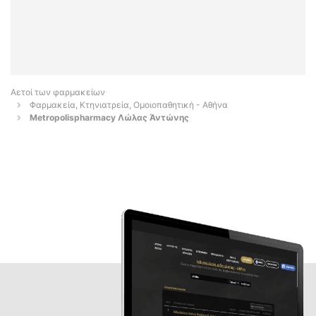
Αετοί των φαρμακείων
Φαρμακεία, Κτηνιατρεία, Ομοιοπαθητική - Αθήνα
Metropolispharmacy Λώλας Άντώνης