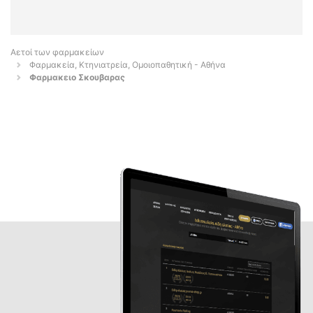
Αετοί των φαρμακείων
Φαρμακεία, Κτηνιατρεία, Ομοιοπαθητική - Αθήνα
Φαρμακειο Σκουβαρας