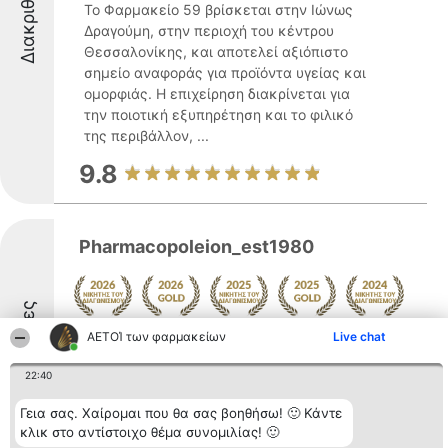
Διακριθέντες
Το Φαρμακείο 59 βρίσκεται στην Ιώνως
Δραγούμη, στην περιοχή του κέντρου
Θεσσαλονίκης, και αποτελεί αξιόπιστο
σημείο αναφοράς για προϊόντα υγείας και
ομορφιάς. Η επιχείρηση διακρίνεται για
την ποιοτική εξυπηρέτηση και το φιλικό
της περιβάλλον, ...
9.8
Pharmacopoleion_est1980
Διακριθέντες
ΑΕΤΟΊ των φαρμακείων
Δείτε περισσότερα >>
Live chat
Το Φαρμακοπωλείον_est1980, που
22:40
λειτουργεί από το 1980, αποτελεί σταθερό
σημείο αναφοράς στον χώρο της υγείας
Γεια σας. Χαίρομαι που θα σας βοηθήσω! 🙂 Κάντε
στη Θεσσαλονίκη. Βρίσκεται στην οδό
κλικ στο αντίστοιχο θέμα συνομιλίας! 🙂
Κασσάνδρου 89 και εξυπηρετεί τις