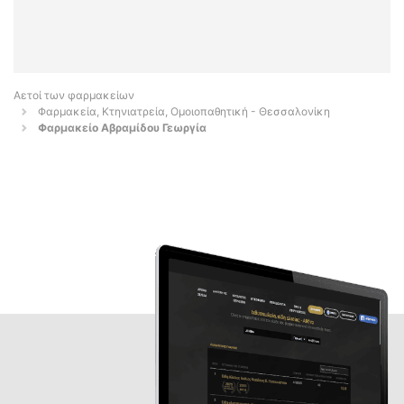
Αετοί των φαρμακείων
Φαρμακεία, Κτηνιατρεία, Ομοιοπαθητική - Θεσσαλονίκη
Φαρμακείο Αβραμίδου Γεωργία