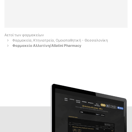
Αετοί των φαρμακείων
Φαρμακεία, Κτηνιατρεία, Ομοιοπαθητική - Θεσσαλονίκη
Φαρμακείο Αλλατίνη/Allatini Pharmacy