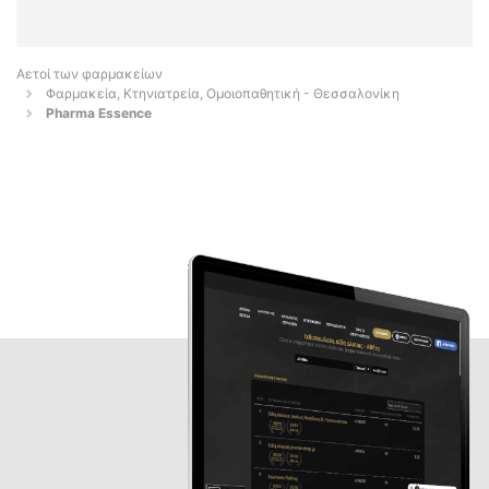
Αετοί των φαρμακείων
Φαρμακεία, Κτηνιατρεία, Ομοιοπαθητική - Θεσσαλονίκη
Pharma Essence