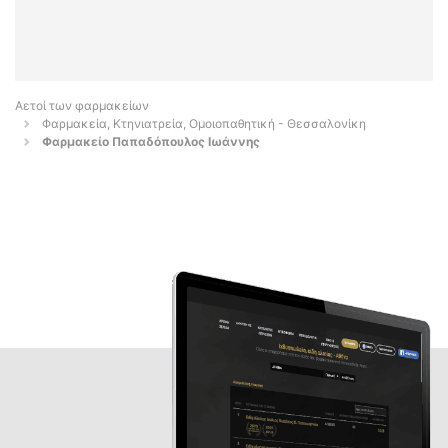
Αετοί των φαρμακείων
Φαρμακεία, Κτηνιατρεία, Ομοιοπαθητική - Θεσσαλονίκη
Φαρμακείο Παπαδόπουλος Ιωάννης