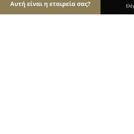
Αυτή είναι η εταιρεία σας?
Ελέ
Αετοί των φαρμακείων
Φαρμακεία, Κτηνιατρεία
ΦΑΡΜΑΚΕΙΟ ΒΟΥΛΓΑΡΗ ΣΟΦΙΑ
8.8
(26)
Θεσσαλονίκη, Ανατολικής Θράκης 73
Εμφάνιση αριθμού τηλεφώνου