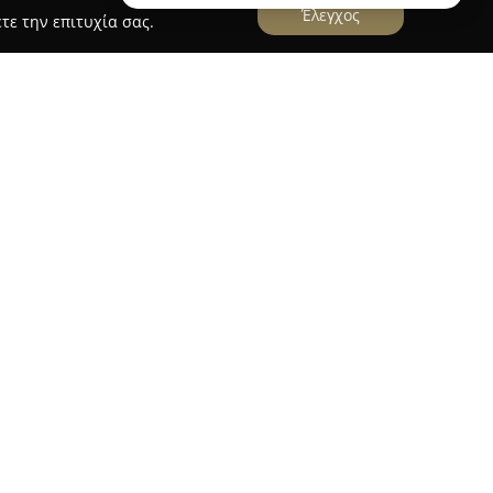
Έλεγχος
τε την επιτυχία σας.
Α
ία
βρίσκεται στην καρδιά της Θεσσαλονίκης, επί
73, αποτελώντας σταθερό σημείο εξυπηρέτησης
ξίας της τοπικής κοινωνίας. Στο φαρμακείο
φαρμακευτικών σκευασμάτων, βιταμινών και
ρμοκαλλυντικών προϊόντων καθώς και ειδών
υτικό Σύλλογο Θεσσαλονίκης, η επιχείρηση
ών προδιαγραφών φαρμακευτικής φροντίδας. Οι
σεις των πελατών υπογραμμίζουν τη
προθυμία του προσωπικού. Το περιβάλλον