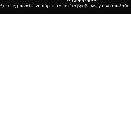
γξτε πώς μπορείτε να πάρετε το πακέτο βραβείων, για να απολαύσε
, Ομοιοπαθητική - Θεσσαλονίκη
ΦΑΡΜΑΚΕΙΟ ΒΟΥΛΓΑΡΗ ΣΟΦΙ
Σχετικά με την εταιρεία:
Το
Φαρμακείο Βούλγαρη Σοφ
της οδού Ανατολικής Θράκης 
για τις ανάγκες υγείας και ευε
διατίθεται πλούσια συλλογή 
Δείτε περισσότερα >>
συμπληρωμάτων διατροφής, δε
ατομικής υγιεινής.
Ως ενεργό μέλος στον Φαρμακε
διασφαλίζει την τήρηση υψηλ
πολυάριθμες θετικές αξιολογή
διακριτικότητα, ευγένεια και 