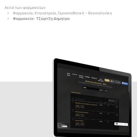
Αετοί των φαρμακείων
Φαρμακεία, Κτηνιατρεία, Ομοιοπαθητική - Θεσσαλονίκη
Φαρμακείο- Τζώρτζη Δημητρα