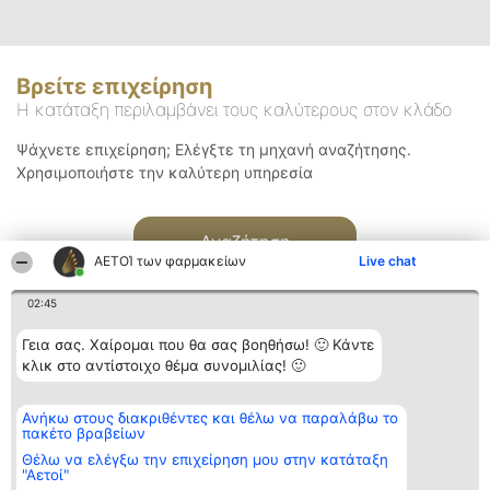
Βρείτε επιχείρηση
Η κατάταξη περιλαμβάνει τους καλύτερους στον κλάδο
Ψάχνετε επιχείρηση; Ελέγξτε τη μηχανή αναζήτησης.
Χρησιμοποιήστε την καλύτερη υπηρεσία
Αναζήτηση
ΑΕΤΟΊ των φαρμακείων
Live chat
02:45
Γεια σας. Χαίρομαι που θα σας βοηθήσω! 🙂 Κάντε
κλικ στο αντίστοιχο θέμα συνομιλίας! 🙂
Διοργανωτής της
Κατάταξη
Επικοινωνία
Ανήκω στους διακριθέντες και θέλω να παραλάβω το
κατάταξης
Διακριθέντες
Επικοινωνία
πακέτο βραβείων
BEAUTIFUL COMPANY
Λίστα όλων
Μονοπρόσωπη ΙΚΕ
των
Θέλω να ελέγξω την επιχείρηση μου στην κατάταξη
ΤΗΛ. ΕΠΙΚΟΙΝΩΝΙΑΣ:
διακριθέντων
"Αετοί"
2104128019
Μεθοδολογία