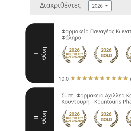
Διακριθέντες
2026
Φαρμακείο Παναγέας Κωνστ
Φάληρο
Θέση
I
10.0
Συστ. Φαρμακεια Αχιλλεα Κ
Κουντουρη - Kountouris Ph
Θέση
II