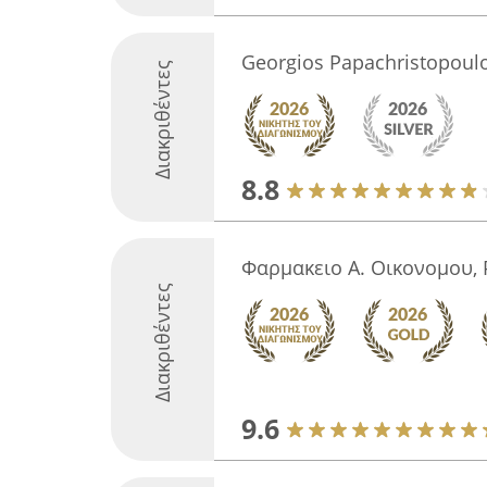
Georgios Papachristopoul
Διακριθέντες
8.8
Φαρμακειο Α. Οικονομου,
Διακριθέντες
9.6