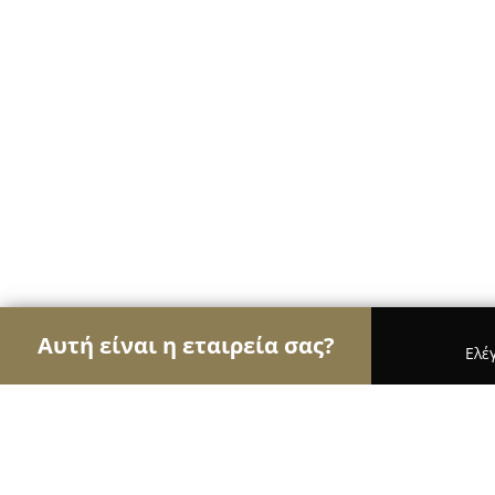
Αυτή είναι η εταιρεία σας?
Ελέ
Αετοί των φαρμακείων
Φαρμακεία, Κτηνιατρεία