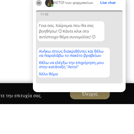
ΑΕΤΟΊ των φαρμακείων
Live chat
11:32
Γεια σας. Χαίρομαι που θα σας
βοηθήσω! 🙂 Κάντε κλικ στο
αντίστοιχο θέμα συνομιλίας! 🙂
Ανήκω στους διακριθέντες και θέλω
να παραλάβω το πακέτο βραβείων
Θέλω να ελέγξω την επιχείρηση μου
στην κατάταξη "Αετοί"
Άλλο θέμα
Έλεγχος
τε την επιτυχία σας.
φίας