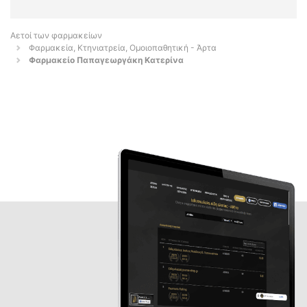
Αετοί των φαρμακείων
Φαρμακεία, Κτηνιατρεία, Ομοιοπαθητική - Άρτα
Φαρμακείο Παπαγεωργάκη Κατερίνα