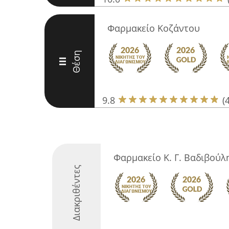
Φαρμακείο Κοζάντου
Θέση
III
9.8
(
Φαρμακείο Κ. Γ. Βαδιβούλ
Διακριθέντες