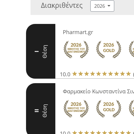
Διακριθέντες
2026
Pharmart.gr
Θέση
I
10.0
Φαρμακείο Κωνσταντίνα Σι
Θέση
II
10.0