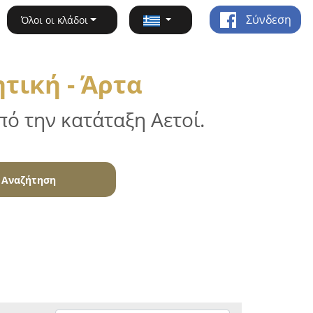
Σύνδεση
Όλοι οι κλάδοι
τική - Άρτα
ό την κατάταξη Αετοί.
Αναζήτηση