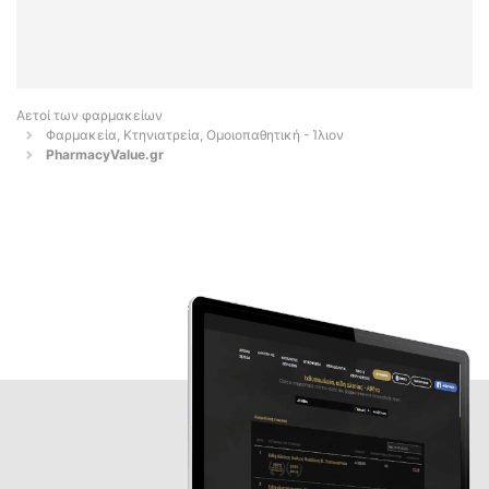
Αετοί των φαρμακείων
Φαρμακεία, Κτηνιατρεία, Ομοιοπαθητική - Ίλιον
PharmacyValue.gr