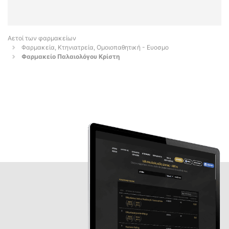
Αετοί των φαρμακείων
Φαρμακεία, Κτηνιατρεία, Ομοιοπαθητική - Ευοσμο
Φαρμακείο Παλαιολόγου Κρίστη