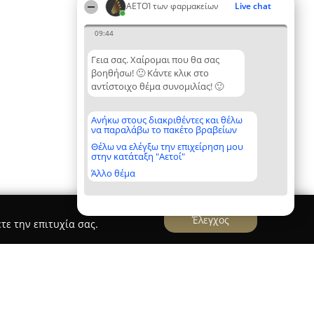
ΑΕΤΟΊ των φαρμακείων
Live chat
09:44
Γεια σας. Χαίρομαι που θα σας
βοηθήσω! 🙂 Κάντε κλικ στο
αντίστοιχο θέμα συνομιλίας! 🙂
Ανήκω στους διακριθέντες και θέλω
να παραλάβω το πακέτο βραβείων
Θέλω να ελέγξω την επιχείρηση μου
στην κατάταξη "Αετοί"
Άλλο θέμα
Έλεγχος
τε την επιτυχία σας.