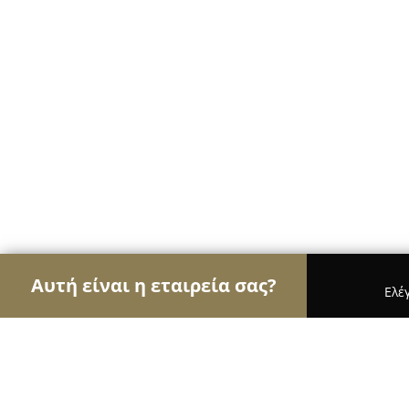
Αυτή είναι η εταιρεία σας?
Ελέ
Αετοί των φαρμακείων
Φαρμακεία, Κτηνιατρεία