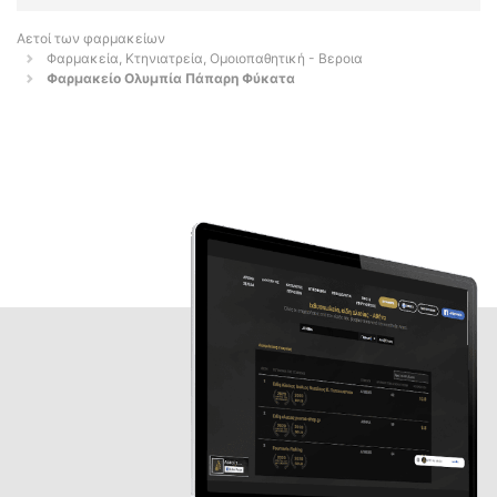
Αετοί των φαρμακείων
Φαρμακεία, Κτηνιατρεία, Ομοιοπαθητική - Βεροια
Φαρμακείο Ολυμπία Πάπαρη Φύκατα