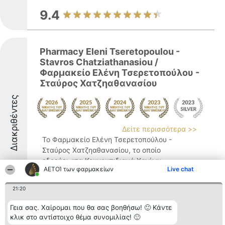
9.4
Pharmacy Eleni Tseretopoulou -
Stavros Chatziathanasiou /
Φαρμακείο Ελένη Τσερετοπούλου -
Σταύρος Χατζηαθανασίου
Διακριθέντες
Δείτε περισσότερα >>
Το Φαρμακείο Ελένη Τσερετοπούλου -
Σταύρος Χατζηαθανασίου, το οποίο
εδρεύει στα Κουνουπιδιανά Χανίων,
ΑΕΤΟΊ των φαρμακείων
Live chat
διακρίνεται ως αξιόπιστη επιλογή στον
τομέα της υγείας και της ομορφιάς. Η
21:20
επιχείρηση στελεχώνεται από δύο
φαρμακοποιούς με πτυχία από το ...
Γεια σας. Χαίρομαι που θα σας βοηθήσω! 🙂 Κάντε
κλικ στο αντίστοιχο θέμα συνομιλίας! 🙂
8.6