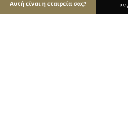
Αυτή είναι η εταιρεία σας?
Ελέ
Αετοί των φαρμακείων
Φαρμακεία, Κτηνιατρεία
Φαρμακείο Βάμβουκας Αναστάσιος
8
(14)
Χανιά, Ανδρέα Παπανδρέου 29
Εμφάνιση αριθμού τηλεφώνου