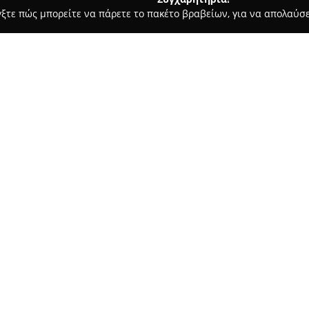
γξτε πώς μπορείτε να πάρετε το πακέτο βραβείων, για να απολαύσε
, Ομοιοπαθητική - Χανιά
Φαρμακείο Βάμβουκας Αναστάσιος
Σχετικά με την εταιρεία:
Το
Φαρμακείο Βάμβουκας Αν
Παπανδρέου 29 στα Χανιά, έχε
κοινωνία ήδη από το 1986. Το
εμπειρία, προσφέροντας υπηρε
Δείτε περισσότερα >>
εξειδικευμένη φροντίδα στους 
Η λειτουργία του βασίζεται σ
των φαρμάκων και παραφαρμακ
την παροχή σύγχρονων και αξι
προϊόντων, όπως καλλυντικά, 
αντηλιακά και διαγνωστικές συ