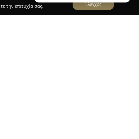
Έλεγχος
τε την επιτυχία σας.
αστάσιος
, που εδρεύει στην οδό Ανδρέα
ι διαμορφώσει ισχυρή παρουσία στην τοπική
 φαρμακείο έχει αναπτύξει εκτεταμένη γνώση και
σίες υγείας υψηλής ποιότητας καθώς και
πελάτες του.
τη συνεχή ενημέρωση και εκπαίδευση στον τομέα
ευτικών προϊόντων, γεγονός που διασφαλίζει
όπιστων συμβουλών. Διαθέτει πλούσια ποικιλία
συμπληρώματα διατροφής, είδη για βρέφη,
σκευές. Χαρακτηριστικό στοιχείο αποτελεί η