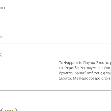
ρια
ς
Το Φαρμακείο Παγίου-Σκούτα, 
Πτολεμαΐδα, λειτουργεί ως έν
έχοντας ιδρυθεί από τους φαρ
Σκούτα. Με περισσότερα από είκ