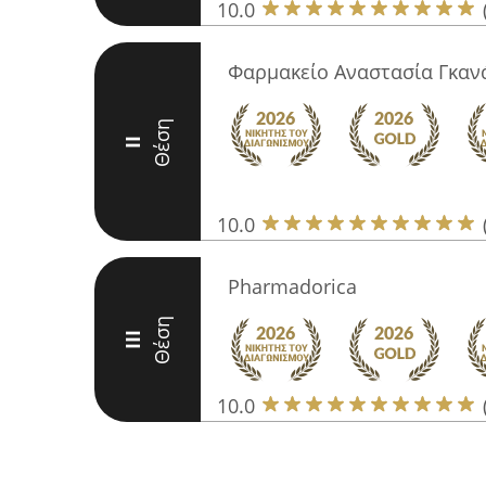
10.0
Φαρμακείο Αναστασία Γκαν
Θέση
II
10.0
Pharmadorica
Θέση
III
10.0