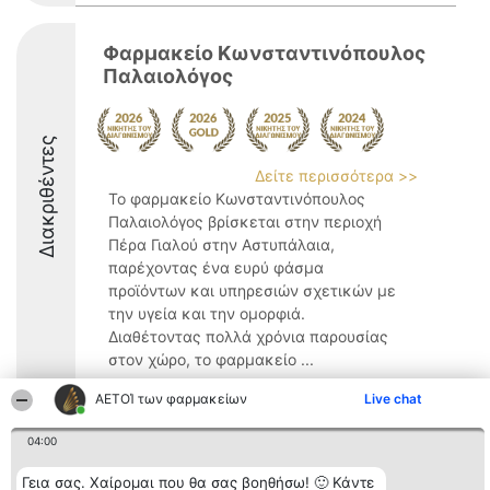
Φαρμακείο Κωνσταντινόπουλος
Παλαιολόγος
Διακριθέντες
Δείτε περισσότερα >>
Το φαρμακείο Κωνσταντινόπουλος
Παλαιολόγος βρίσκεται στην περιοχή
Πέρα Γιαλού στην Αστυπάλαια,
παρέχοντας ένα ευρύ φάσμα
προϊόντων και υπηρεσιών σχετικών με
την υγεία και την ομορφιά.
Διαθέτοντας πολλά χρόνια παρουσίας
στον χώρο, το φαρμακείο ...
9.2
ΑΕΤΟΊ των φαρμακείων
Live chat
04:00
Διοργανωτής της
Κατάταξη
Επικοινωνία
Γεια σας. Χαίρομαι που θα σας βοηθήσω! 🙂 Κάντε