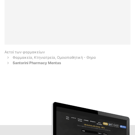
Αετοί των φαρμακείων
Φαρμακεία, Κτηνιατρεία, Ομοιοπαθητική - Θηρα
Santorini Pharmacy Mentas