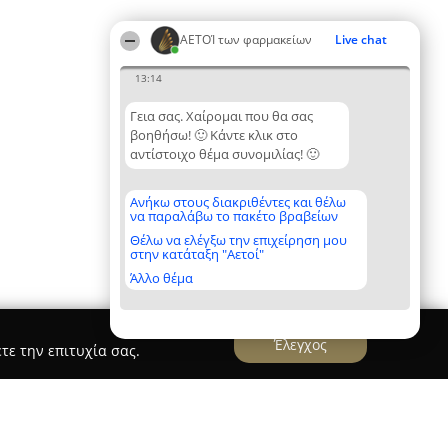
ΑΕΤΟΊ των φαρμακείων
Live chat
13:14
Γεια σας. Χαίρομαι που θα σας
βοηθήσω! 🙂 Κάντε κλικ στο
αντίστοιχο θέμα συνομιλίας! 🙂
Ανήκω στους διακριθέντες και θέλω
να παραλάβω το πακέτο βραβείων
Θέλω να ελέγξω την επιχείρηση μου
στην κατάταξη "Αετοί"
Άλλο θέμα
Έλεγχος
τε την επιτυχία σας.