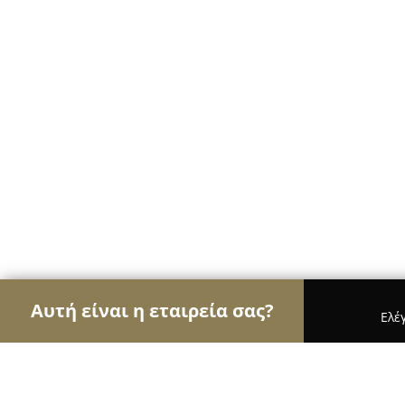
Αυτή είναι η εταιρεία σας?
Ελέ
Αετοί των φαρμακείων
Φαρμακεία, Κτηνιατρεία