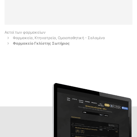
Αετοί των φαρμακείων
Φαρμακεία, Κτηνιατρεία, Ομοιοπαθητική - Σαλαμίνα
Φαρμακείο Γκλίστης Σωτήριος