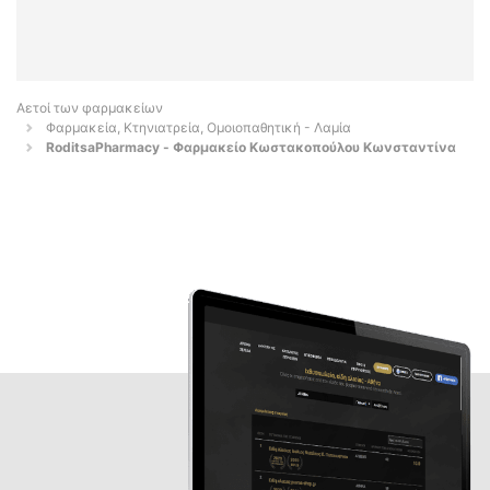
Αετοί των φαρμακείων
Φαρμακεία, Κτηνιατρεία, Ομοιοπαθητική - Λαμία
RoditsaPharmacy - Φαρμακείο Κωστακοπούλου Κωνσταντίνα