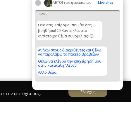
ΑΕΤΟΊ των φαρμακείων
Live chat
02:22
Γεια σας. Χαίρομαι που θα σας
βοηθήσω! 🙂 Κάντε κλικ στο
αντίστοιχο θέμα συνομιλίας! 🙂
Ανήκω στους διακριθέντες και θέλω
να παραλάβω το πακέτο βραβείων
Θέλω να ελέγξω την επιχείρηση μου
στην κατάταξη "Αετοί"
Άλλο θέμα
Έλεγχος
τε την επιτυχία σας.