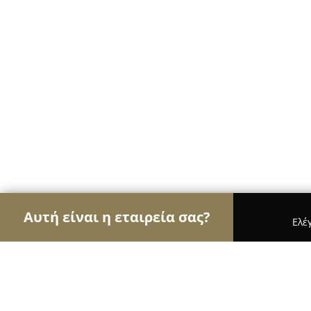
Αυτή είναι η εταιρεία σας?
Ελέ
Αετοί των φαρμακείων
Φαρμακεία, Κτηνιατρεία