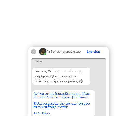
ΑΕΤΟΊ των φαρμακείων
Live chat
03:10
Γεια σας. Χαίρομαι που θα σας
βοηθήσω! 🙂 Κάντε κλικ στο
αντίστοιχο θέμα συνομιλίας! 🙂
Ανήκω στους διακριθέντες και θέλω
να παραλάβω το πακέτο βραβείων
Θέλω να ελέγξω την επιχείρηση μου
στην κατάταξη "Αετοί"
Άλλο θέμα