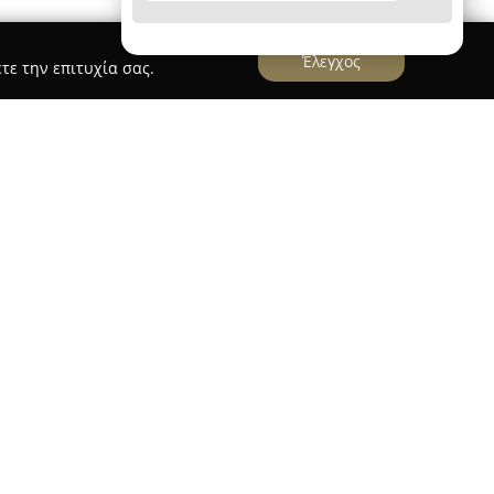
Έλεγχος
τε την επιτυχία σας.
τη διεύθυνση Μοναστηρίου 28, μέσα στον
αλονίκης, διακρίνεται για τη στρατηγική του
ρόσβαση σε πληθώρα ανθρώπων, από ταξιδιώτες
ς εργαζόμενους του σταθμού και κατοίκους της
μείο λειτουργίας παρέχει δυνατότητα
ευτικών αναγκών, γεγονός που το καθιστά
ς για υγεία και ευεξία στην πόλη.
ισμένου φαρμακείου σε τόσο κεντρικό και