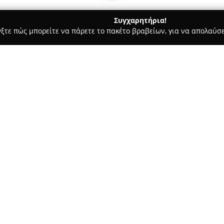
Συγχαρητήρια!
γξτε πώς μπορείτε να πάρετε το πακέτο βραβείων, για να απολαύσε
, Ομοιοπαθητική - Ελευθεριο
Το Φαρμακείο στο Σταθμό
Σχετικά με την εταιρεία:
Το φαρμακείο που βρίσκεται σ
Σιδηροδρομικό Σταθμό της Θεσσ
θέση, προσφέροντας εύκολη π
και διερχόμενους επιβάτες έω
περιοχής. Το συγκεκριμένο ση
εξυπηρέτησης ποικίλων φαρμακ
αναγνωρισμένο σημείο αναφορά
Η παρουσία ενός πλήρως εξοπλ