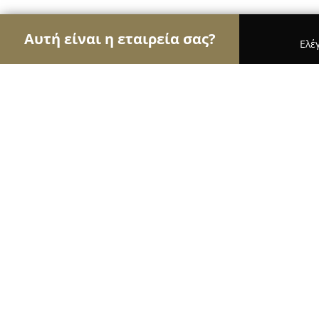
Αυτή είναι η εταιρεία σας?
Ελέ
Αετοί των φαρμακείων
Φαρμακεία, Κτηνιατρεία
Το Φαρμακείο στο Σταθμό
8.7
(89)
Ελευθεριο, Μοναστηρίου 28
Εμφάνιση αριθμού τηλεφώνου