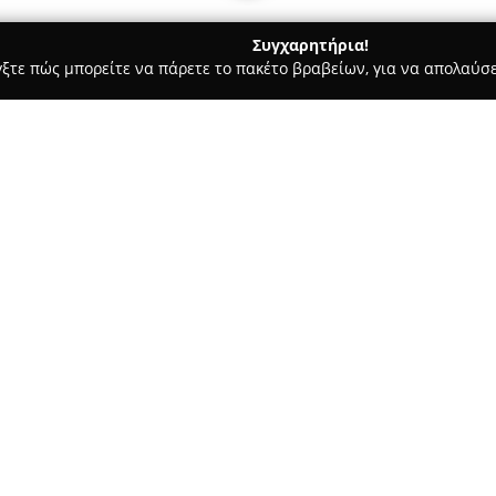
Συγχαρητήρια!
γξτε πώς μπορείτε να πάρετε το πακέτο βραβείων, για να απολαύσε
, Ομοιοπαθητική - Γαλάτσι
Pharmastreet.gr
Σχετικά με την εταιρεία:
Η
Pharmastreet.gr
δραστηριοπ
παρουσία στο Γαλάτσι, στην π
λειτουργεί ταυτόχρονα και ως
εκτενή ποικιλία προϊόντων, π
Δείτε περισσότερα >>
υγείας, ευεξίας και ομορφιάς γ
της συμπεριλαμβάνονται φαρμα
προσωπικής φροντίδας, εξειδι
παιδικά είδη υψηλής ποιότητ
άνεση και τη σωστή στήριξη.