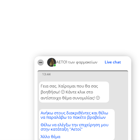
ΑΕΤΟΊ των φαρμακείων
Live chat
13:44
Γεια σας. Χαίρομαι που θα σας
βοηθήσω! 🙂 Κάντε κλικ στο
αντίστοιχο θέμα συνομιλίας! 🙂
Ανήκω στους διακριθέντες και θέλω
να παραλάβω το πακέτο βραβείων
Θέλω να ελέγξω την επιχείρηση μου
στην κατάταξη "Αετοί"
Άλλο θέμα