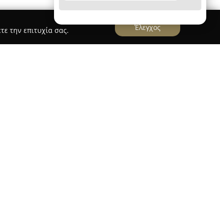
Έλεγχος
τε την επιτυχία σας.
οιείται ως σύγχρονο φαρμακείο με φυσική
εριοχή της Λεωφόρου Γαλατσίου 139, ενώ
 ολοκληρωμένο ηλεκτρονικό κατάστημα. Διαθέτει
ου στοχεύουν στην κάλυψη όλων των αναγκών
ια κάθε μέλος της οικογένειας. Στην ευρεία γκάμα
κευτικά είδη, δερμοκαλλυντικά, προϊόντα
κευμένες βιταμίνες, συμπληρώματα διατροφής,
ας και ανατομικά υποδήματα με έμφαση στην