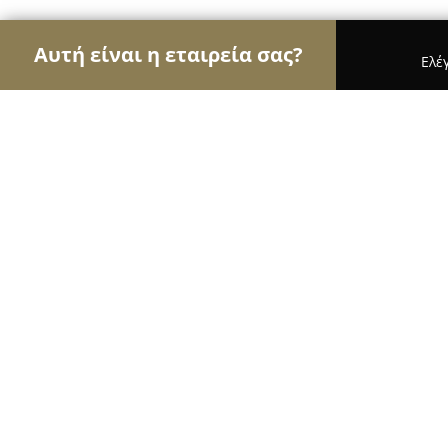
Αυτή είναι η εταιρεία σας?
Ελέ
Αετοί των φαρμακείων
Φαρμακεία, Κτηνιατρεία
Pharmastreet.gr
8.5
(49)
Γαλάτσι, Galátsion
Εμφάνιση αριθμού τηλεφώνου