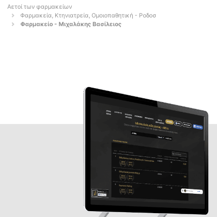
Αετοί των φαρμακείων
Φαρμακεία, Κτηνιατρεία, Ομοιοπαθητική - Ροδοσ
Φαρμακείο - Μιχαλάκης Βασίλειος