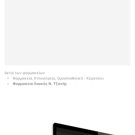
Αετοί των φαρμακείων
Φαρμακεία, Κτηνιατρεία, Ομοιοπαθητική - Κερατσίνι
Φαρμακείο Λουκάς Ν. Τζανής