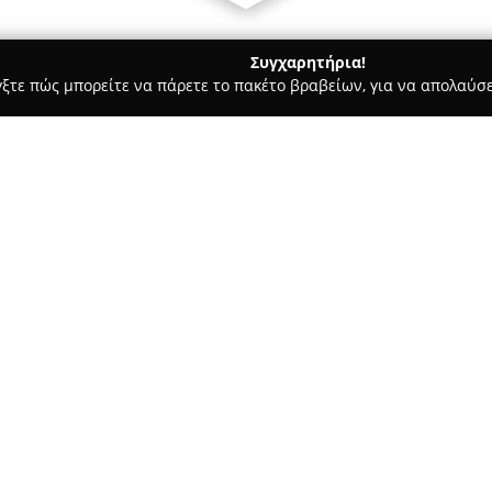
Συγχαρητήρια!
γξτε πώς μπορείτε να πάρετε το πακέτο βραβείων, για να απολαύσε
, Ομοιοπαθητική - Χαλκιδα
ΕΛΕΝΗ ΚΥΡΙΑΚΟΥ ΜΠΟΥΛΟΥΚΟΥ
Σχετικά με την εταιρεία:
Το
Φαρμακείο Ελένη Μπουλ
Κώτσου 41 στη Χαλκίδα, αναγνω
κάλυψη αναγκών που σχετίζοντα
ποικιλία προϊόντων, μεταξύ τ
σκευάσματα και παραφαρμακευ
Στον χώρο του φαρμακείου μπο
βιταμίνες και συμπληρώματα 
ανάγκες, ενώ διατίθενται επίσ