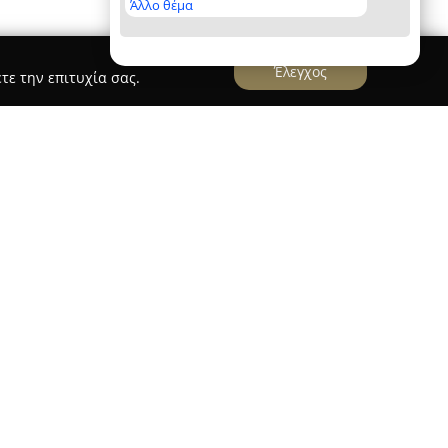
Άλλο θέμα
Έλεγχος
τε την επιτυχία σας.
ούκου
, το οποίο βρίσκεται στη διεύθυνση
ρίζεται ως μια αξιόπιστη επιλογή για την
ι με την υγεία και την ευεξία. Διαθέτει μεγάλη
ων οποίων περιλαμβάνονται φαρμακευτικά
τικά είδη υψηλής ποιότητας.
ρούν να εντοπιστούν επιλεγμένα καλλυντικά,
διατροφής προσαρμοσμένα σε διαφορετικές
ης εξειδικευμένα προϊόντα, όπως τροφές για