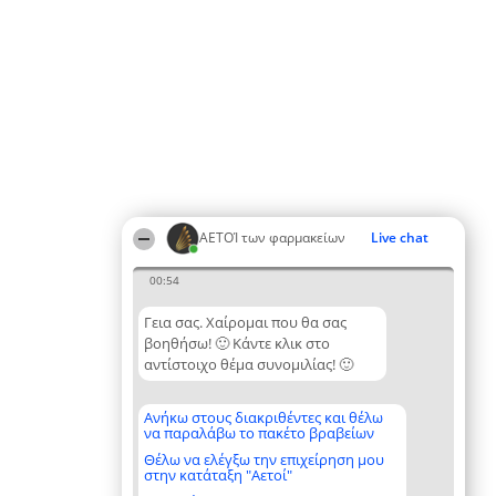
ΑΕΤΟΊ των φαρμακείων
Live chat
00:54
Γεια σας. Χαίρομαι που θα σας
βοηθήσω! 🙂 Κάντε κλικ στο
αντίστοιχο θέμα συνομιλίας! 🙂
Ανήκω στους διακριθέντες και θέλω
να παραλάβω το πακέτο βραβείων
Θέλω να ελέγξω την επιχείρηση μου
στην κατάταξη "Αετοί"