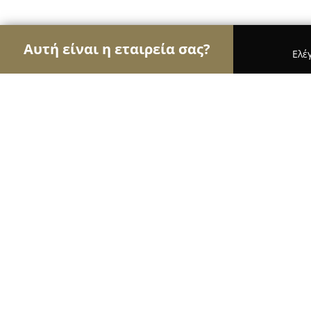
Αυτή είναι η εταιρεία σας?
Ελέ
Αετοί των φαρμακείων
Φαρμακεία, Κτηνιατρεία
ΕΛΕΝΗ ΚΥΡΙΑΚΟΥ ΜΠΟΥΛΟΥΚΟΥ
8.5
(5)
Χαλκιδα, Κώτσου 41
Εμφάνιση αριθμού τηλεφώνου